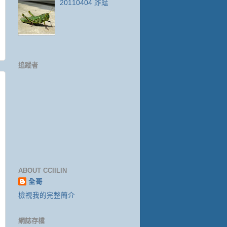
20110404 蚱蜢
追蹤者
ABOUT CCIILIN
全哥
檢視我的完整簡介
網誌存檔