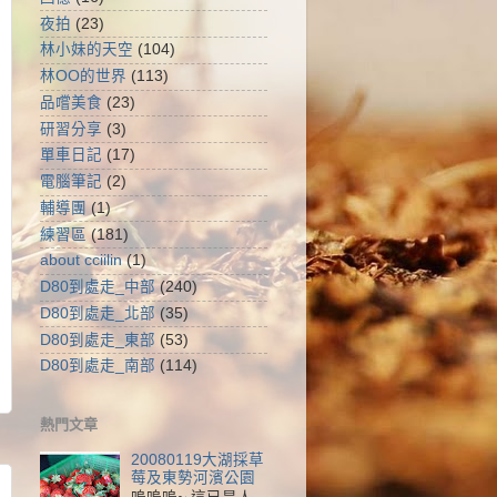
夜拍
(23)
林小妹的天空
(104)
林OO的世界
(113)
品嚐美食
(23)
研習分享
(3)
單車日記
(17)
電腦筆記
(2)
輔導團
(1)
練習區
(181)
about cciilin
(1)
D80到處走_中部
(240)
D80到處走_北部
(35)
D80到處走_東部
(53)
D80到處走_南部
(114)
熱門文章
20080119大湖採草
莓及東勢河濱公園