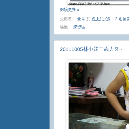
閱讀更多 »
張貼者：
全哥
於
晚上11:06
2 則留
標籤：
練習區
20111005林小妹三歲ㄌㄡ~