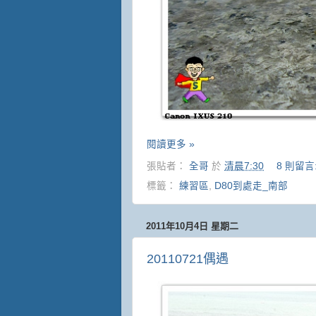
閱讀更多 »
張貼者：
全哥
於
清晨7:30
8 則留言
標籤：
練習區
,
D80到處走_南部
2011年10月4日 星期二
20110721偶遇