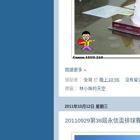
閱讀更多 »
張貼者：
全哥
於
晚上10:55
沒有留
標籤：
林小妹的天空
2011年10月12日 星期三
20110929第38屆永信盃排球