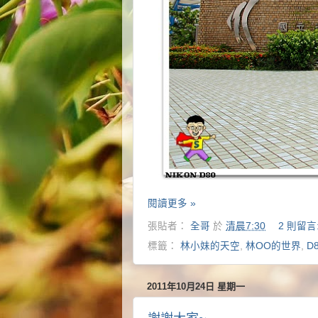
閱讀更多 »
張貼者：
全哥
於
清晨7:30
2 則留言
標籤：
林小妹的天空
,
林OO的世界
,
D
2011年10月24日 星期一