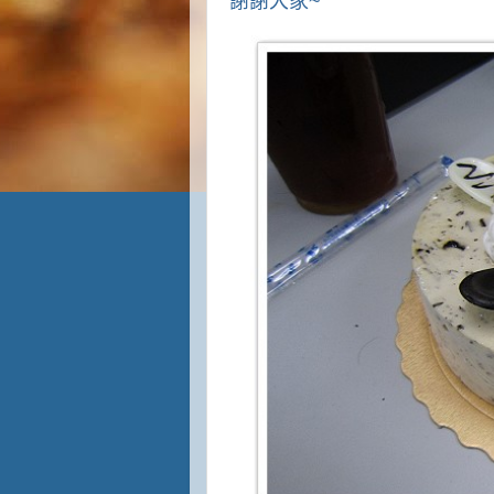
謝謝大家~