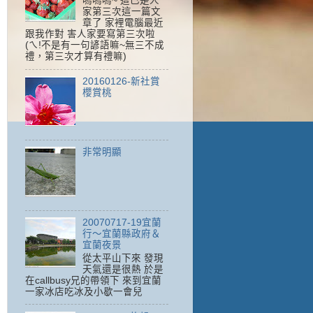
嗚嗚嗚~ 這已是人
家第三次這一篇文
章了 家裡電腦最近
跟我作對 害人家要寫第三次啦
(ㄟ!不是有一句諺語嘛~無三不成
禮，第三次才算有禮嘛)
20160126-新社賞
櫻賞桃
非常明顯
20070717-19宜蘭
行～宜蘭縣政府＆
宜蘭夜景
從太平山下來 發現
天氣還是很熱 於是
在callbusy兄的帶領下 來到宜蘭
一家冰店吃冰及小歇一會兒