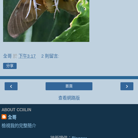
全哥
於
下午3:17
2 則留言:
分享
‹
›
首頁
查看網路版
ABOUT CCIILIN
全哥
檢視我的完整簡介
技術提供：
Blogger
.