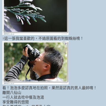
↑這一張我蠻喜歡的，不過原圖看的到蜘蛛絲唷！
看！泡泡多麼認真地在拍照，果然是認真的男人最帥唷！
離開八仙山
一行人就去吃中餐及泡湯
享受難得的悠閒