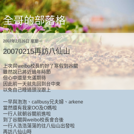
全哥的部落格
2007年2月26日 星期一
20070215再訪八仙山
上次與weibo校長約好了寒假到谷關
雖然說已將近過年時節
但心中還是充滿期待
因此前一天就先回到台中來
以免自己睡過頭沒跟上
一早與泡泡、callbusy兄夫婦、arkene
當然還有我家OO及O媽啦
一行人就朝谷關前進啦
到了谷關與weibo校長會合後
一行人浩浩蕩蕩的往八仙山出發啦
再訪八仙山時