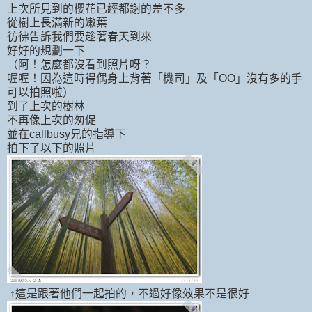
上次所見到的櫻花已經都謝的差不多
從樹上長滿新的嫩葉
彷彿告訴我們要趁著春天到來
好好的規劃一下
（阿！怎麼都沒看到照片呀？
喔喔！因為這時得偶身上背著「機司」及「OO」沒有多的手
可以拍照啦）
到了上次的樹林
不再像上次的匆促
並在callbusy兄的指導下
拍下了以下的照片
↑這是跟著他們一起拍的，不過好像效果不是很好