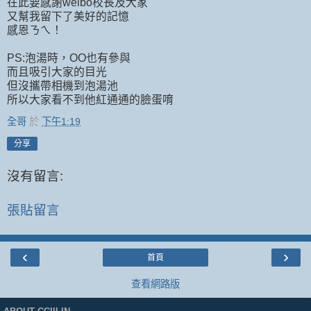
在此要感謝weibo校長及大家
又幫我留下了美好的記憶
感恩ㄋㄟ！
PS:泡湯時，OO也有參與
而且吸引大家的目光
但沒攜帶相機到泡湯池
所以大家看不到他紅通通的臉蛋唷
全哥
於
下午1:19
分享
沒有留言:
張貼留言
‹
›
首頁
查看網路版