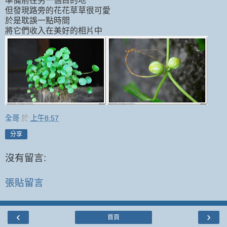
準備前往另一個目的地
但發現路旁的花花草草很可愛
於是耽誤一點時間
將它們收入在美好的相片中
全哥
於
上午8:57
分享
沒有留言:
張貼留言
‹
›
首頁