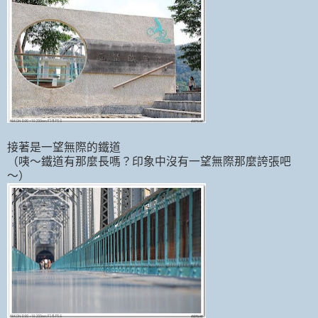
接著是一望無際的鐵道
（咦～鐵道有那麼長嗎？印象中沒有一望無際那麼誇張吧
～）