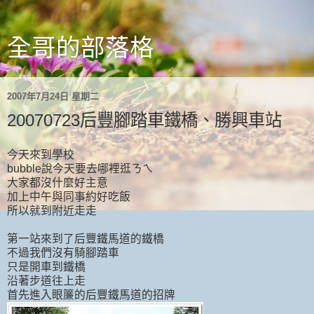
全哥的部落格
2007年7月24日 星期二
20070723后豐腳踏車鐵橋、勝興車站
今天來到學校
bubble說今天要去哪裡逛ㄋㄟ
大家都沒什麼好主意
加上中午與同事約好吃飯
所以就到附近走走
第一站來到了后豐鐵馬道的鐵橋
不過我們沒有騎腳踏車
只是開車到鐵橋
沿著步道往上走
首先進入眼簾的后豐鐵馬道的招牌